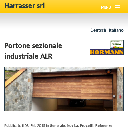
Harrasser srl
MENU
Chi siamo
Deutsch
Italiano
Novità
Portone sezionale
Prodotti
industriale ALR
Referenze
Downloads
Contatto
Pubblicato il 03. Feb 2015 in
Generale
,
Novità
,
Progetti
,
Referenze