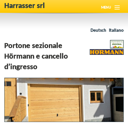
Harrasser srl
MENU
Chi siamo
Deutsch
Italiano
Novità
Portone sezionale
Prodotti
Hörmann e cancello
Referenze
d’ingresso
Downloads
Contatto