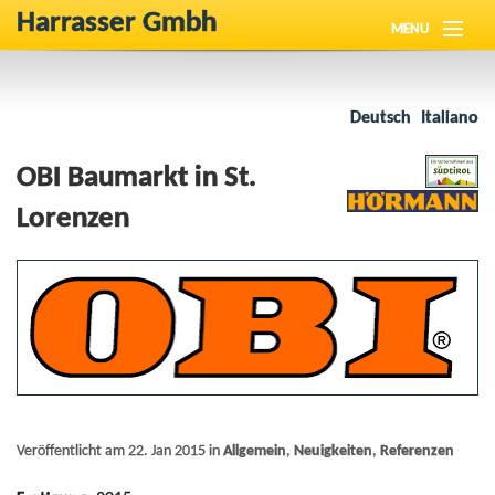
Harrasser Gmbh
MENU
Über Uns
Deutsch
Italiano
Neuigkeiten
OBI Baumarkt in St.
Produkte
Lorenzen
Referenzen
Downloads
Kontakt
Veröffentlicht am 22. Jan 2015 in
Allgemein
,
Neuigkeiten
,
Referenzen