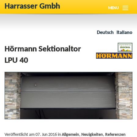
Harrasser Gmbh
MENU
Über Uns
Deutsch
Italiano
Neuigkeiten
Hörmann Sektionaltor
Produkte
LPU 40
Referenzen
Downloads
Kontakt
Veröffentlicht am 07. Jun 2016 in
Allgemein
,
Neuigkeiten
,
Referenzen