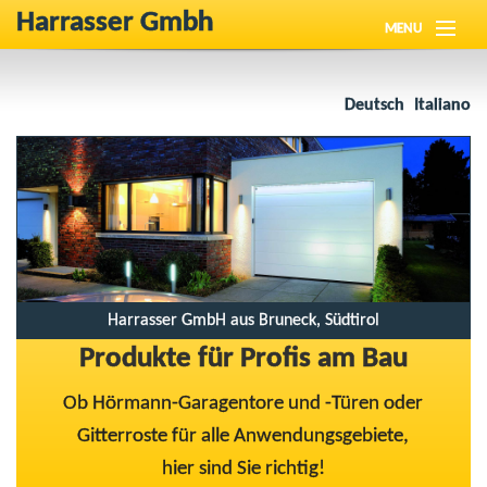
Harrasser Gmbh
MENU
Über Uns
Deutsch
Italiano
Neuigkeiten
Produkte
Referenzen
Downloads
Harrasser GmbH aus Bruneck, Südtirol
Kontakt
Produkte für Profis am Bau
Ob Hörmann-Garagentore und -Türen oder
Gitterroste für alle Anwendungsgebiete,
hier sind Sie richtig!