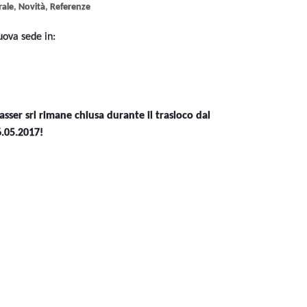
rale
,
Novità
,
Referenze
uova sede in:
rasser srl rimane chiusa durante il trasloco dal
6.05.2017!