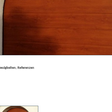
euigkeiten
,
Referenzen